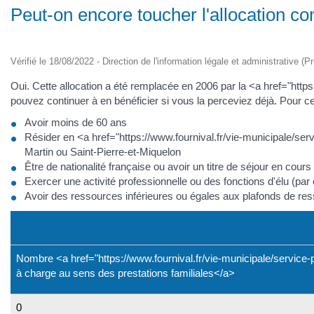
Peut-on encore toucher l'allocation c
Vérifié le 18/08/2022 - Direction de l'information légale et administrative (P
Oui. Cette allocation a été remplacée en 2006 par la <a href="ht
pouvez continuer à en bénéficier si vous la perceviez déjà. Pour ce
Avoir moins de 60 ans
Résider en <a href="https://www.fournival.fr/vie-municipale/s
Martin ou Saint-Pierre-et-Miquelon
Être de nationalité française ou avoir un titre de séjour en cours 
Exercer une activité professionnelle ou des fonctions d'élu (par
Avoir des ressources inférieures ou égales aux plafonds de res
Nombre <a href="https://www.fournival.fr/vie-municipale/service
à charge au sens des prestations familiales</a>
0