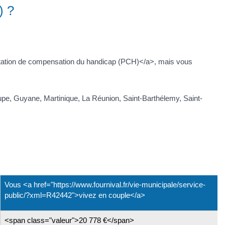
) ?
restation de compensation du handicap (PCH)</a>, mais vous
pe, Guyane, Martinique, La Réunion, Saint-Barthélemy, Saint-
Vous <a href="https://www.fournival.fr/vie-municipale/service-
public/?xml=R42442">vivez en couple</a>
<span class="valeur">20 778 €</span>