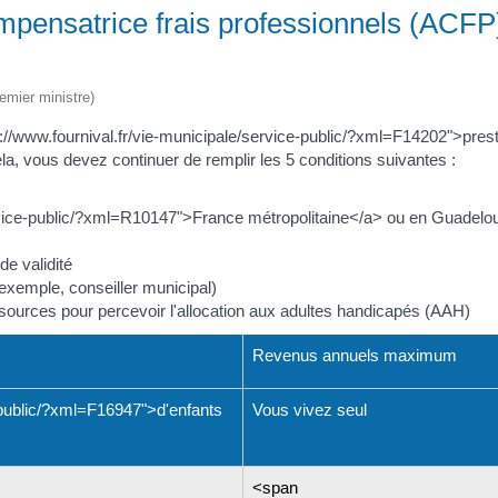
ompensatrice frais professionnels (ACFP
remier ministre)
tps://www.fournival.fr/vie-municipale/service-public/?xml=F14202">p
la, vous devez continuer de remplir les 5 conditions suivantes :
ervice-public/?xml=R10147">France métropolitaine</a> ou en Guadelou
de validité
 exemple, conseiller municipal)
sources pour percevoir l'allocation aux adultes handicapés (AAH)
Revenus annuels maximum
-public/?xml=F16947">d'enfants
Vous vivez seul
<span