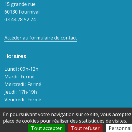
15 grande rue
60130 Fournival
03 44 78 52 74
Accéder au formulaire de contact
Horaires
Lundi : 09h-12h
Mardi : Fermé
Mercredi : Fermé
Jeudi : 17h-19h
Vendredi : Fermé
En poursuivant votre navigation sur ce site, vous acceptez
Liens utiles
place de cookies pour réaliser des statistiques de visites.
Communauté de communes du plateau picard
Tout accepter
Tout refuser
Personnal