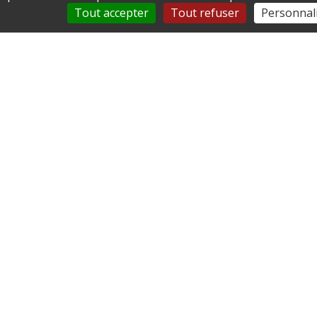
Tout accepter
Tout refuser
Personnal
Horaires
Lundi : 09h-12h
Mardi : Fermé
Mercredi : Fermé
Jeudi : 17h-19h
Vendredi : Fermé
Liens utiles
Communauté de communes du plateau picard
Facebook
Instagram