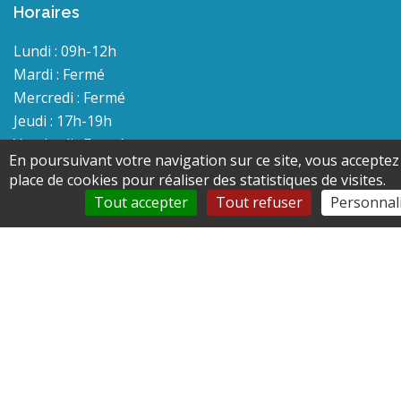
Horaires
Lundi : 09h-12h
Mardi : Fermé
Mercredi : Fermé
Jeudi : 17h-19h
Vendredi : Fermé
En poursuivant votre navigation sur ce site, vous acceptez
place de cookies pour réaliser des statistiques de visites.
Liens utiles
Tout accepter
Tout refuser
Personnal
Communauté de communes du plateau picard
Facebook
Instagram
MENTIONS LÉGALES
PAGE D’AIDE
ACCESSIBILITÉ